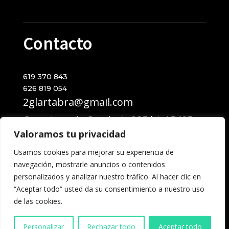
Contacto
619 370 843
626 819 054
2glartabra@gmail.com
Carretera de Catabois 295 bj, 15405
Ferrol
Valoramos tu privacidad
Usamos cookies para mejorar su experiencia de
navegación, mostrarle anuncios o contenidos
personalizados y analizar nuestro tráfico. Al hacer clic en
“Aceptar todo” usted da su consentimiento a nuestro uso
de las cookies.
2GL Ártabra © 2026 Todos los Derechos Reservados
Desarrollado por
Vega Consultores
Personalizar
Rechazar todo
Aceptar todo