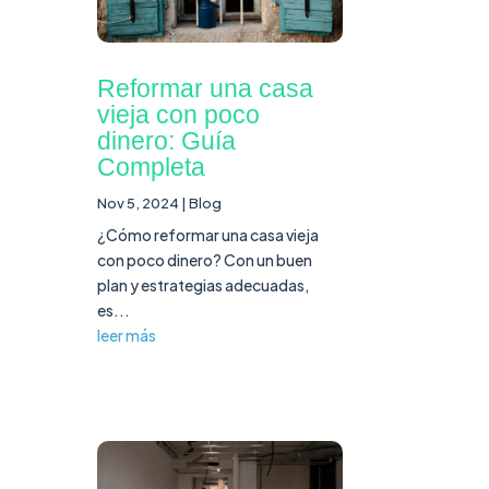
Reformar una casa
vieja con poco
dinero: Guía
Completa
Nov 5, 2024
|
Blog
¿Cómo reformar una casa vieja
con poco dinero? Con un buen
plan y estrategias adecuadas,
es...
leer más