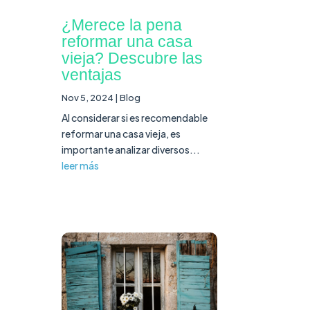
¿Merece la pena
reformar una casa
vieja? Descubre las
ventajas
Nov 5, 2024
|
Blog
Al considerar si es recomendable
reformar una casa vieja, es
importante analizar diversos...
leer más