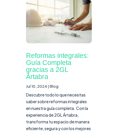
Reformas integrales:
Guía Completa
gracias a 2GL
Ártabra
Jul 10, 2024
|
Blog
Descubre todo lo que necesitas
saber sobre reformas integrales
en nuestra guía completa. Con la
experiencia de 2GL Ártabra,
transforma tu espacio de manera
eficiente, segura y con los mejores